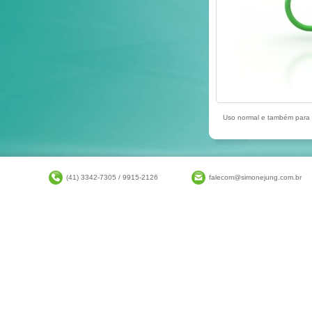
Uso normal e também para c
(41) 3342-7305 / 9915-2126
falecom@simonejung.com.br